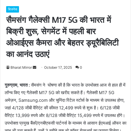
बिजनेस
सैमसंग गैलेक्‍सी M17 5G की भारत में
बिक्री शुरू, सेगमेंट में पहली बार
ओआईएस कैमरा और बेहतर ड्यूरैबिलिटी
का आनंद उठाएं
Bharat Mirror
S
October 17, 2025
0
e
n
गुरुग्राम, भारत :
सैमसंग ने घोषणा की है कि भारत के उपभोक्ता आज से हाल ही में
d
लॉन्च किए गए गैलेक्सी M17 5G को खरीद सकते हैं। गैलेक्सी M17 5G
a
अमेज़न, Samsung.com और चुनिंदा रिटेल स्टोर्स के माध्यम से उपलब्ध होगा,
n
जहां 4/128 जीबी वैरिएंट की कीमत 12,499 रुपये से शुरू है। 6/128 जीबी
e
वैरिएंट 13,999 रुपये और 8/128 जीबी वैरिएंट 15,499 रुपये में उपलब्ध होंगे।
m
उपभोक्ता प्रमुख बैंकों/एनबीएफसी पार्टनर्स के माध्यम से आसान ईएमआई ऑफर का
a
लाभ भी उठा सकते हैं, उन्‍हें 3 महीने तक नो कॉस्ट ईएमआई का फायदा मिलेगा।
i