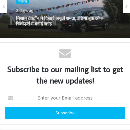
बिजनेस
e
4 days ago
बिजनेस
‘कल जानते हैं, कल बनाते हैं’: जैनम ने लॉन्च किया अपना
3 days ago
पहला ब्रांड कैंपेन
निसान टेक्टॉन ने दिखाई अनूठी क्षमता, इंडिया बुक ऑफ
रिकॉर्ड्स में बनाई जगह
Subscribe to our mailing list to get
the new updates!
E
n
t
e
r
y