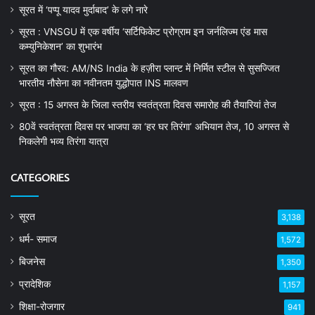
सूरत में ‘पप्पू यादव मुर्दाबाद’ के लगे नारे
सूरत : VNSGU में एक वर्षीय ‘सर्टिफिकेट प्रोग्राम इन जर्नलिज्म एंड मास
कम्युनिकेशन’ का शुभारंभ
सूरत का गौरव: AM/NS India के हज़ीरा प्लान्ट में निर्मित स्टील से सुसज्जित
भारतीय नौसेना का नवीनतम युद्धोपात INS मालवण
सूरत : 15 अगस्त के जिला स्तरीय स्वतंत्रता दिवस समारोह की तैयारियां तेज
80वें स्वतंत्रता दिवस पर भाजपा का ‘हर घर तिरंगा’ अभियान तेज, 10 अगस्त से
निकलेगी भव्य तिरंगा यात्रा
CATEGORIES
सूरत
3,138
धर्म- समाज
1,572
बिजनेस
1,350
प्रादेशिक
1,157
शिक्षा-रोजगार
941