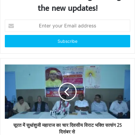
the new updates!
E
n
t
e
r
y
o
u
r
E
m
a
i
l
a
d
d
सूरत में सुधांशुजी महाराज का चार दिवसीय विराट भक्ति सत्संग 25
r
दिसंबर से