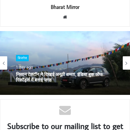
Bharat Mirror
W
e
b
s
i
t
e
बिजनेस
बिजनेस
2 days ago
1 day ago
‘कल जानते हैं, कल बनाते हैं’: जैनम ने लॉन्च किया अपना
पहला ब्रांड कैंपेन
निसान टेक्टॉन ने दिखाई अनूठी क्षमता, इंडिया बुक ऑफ
रिकॉर्ड्स में बनाई जगह
Subscribe to our mailing list to get