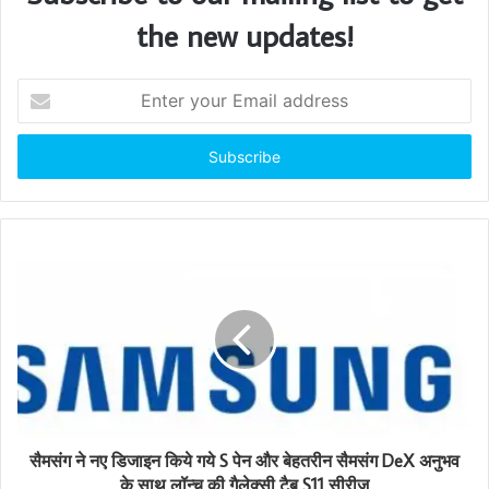
the new updates!
E
n
t
e
r
y
o
u
r
E
m
a
i
l
a
d
d
सैमसंग ने नए डिजाइन किये गये S पेन और बेहतरीन सैमसंग DeX अनुभव
r
के साथ लॉन्‍च की गैलेक्‍सी टैब S11 सीरीज