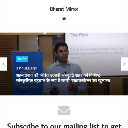
Bharat Mirror
W
e
b
s
i
t
e
बिजनेस
बिजनेस
3 hours ago
1 day ago
अहमदाबाद की जीवंत उत्सवी संस्कृति शहर की विशिष्ट
सांस्कृतिक पहचान के रूप में उभरी: स्कायस्कैनर का खुलासा
व्यापार विकास महोत्सव में युवा उद्यमियों को सफलता के मंत्र,
डिप्टी सीएम हर्ष संघवी ने किया विशेष पुस्तक का विमोचन
Subscribe to our mailing list to get