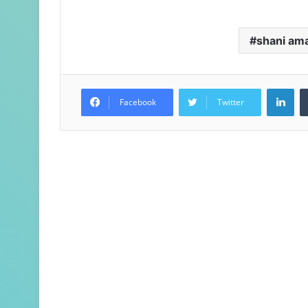
shani am
LinkedIn
Facebook
Twitter