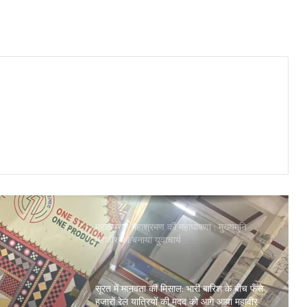
लद्दाख में सिंधु महाकुंभ, भारतीय सभ्यता की विरासत
और राष्ट्रीय एकता का अद्भुत संगम
सूरत में इस्कॉन हरे कृष्ण मूवमेंट द्वारा निकली भव्य
जगन्नाथ रथ यात्रा, उमड़ा श्रद्धालुओं का जनसैलाब
महातपस्वी महाश्रमण की महाघोषणा : मुख्यमुनि
महावीर को बनाया युवाचार्य
सूरत में मानवता की मिसाल: भारी बारिश के बीच फँसे
हजारों रेल यात्रियों की मदद को आगे आया महावीर
इंटरनेशनल
आत्मा पर लगे दाग धोने का सुनहरा अवसर है
चातुर्मास : साध्वी मोक्षांजना श्रीजी