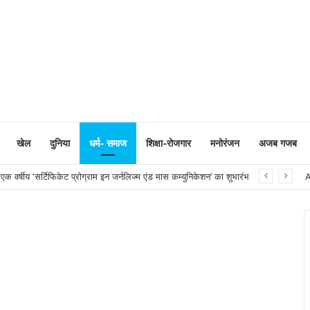
खेल
दुनिया
धर्म- समाज
शिक्षा-रोजगार
मनोरंजन
अजब गजब
 वर्षीय ‘सर्टिफिकेट प्रोग्राम इन जर्नलिज्म एंड मास कम्युनिकेशन’ का शुभारंभ