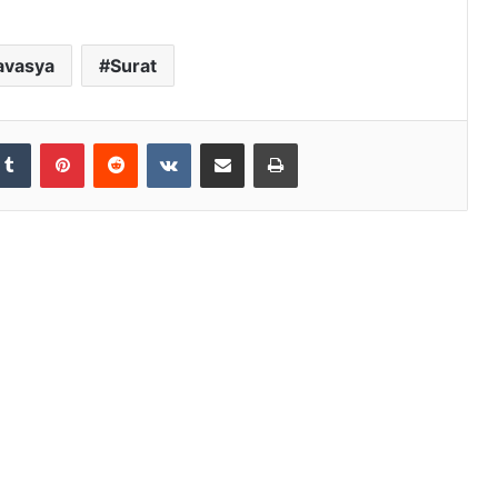
avasya
Surat
Tumblr
Pinterest
Reddit
VKontakte
Share via Email
Print
महातपस्वी महाश्रमण की महाघोषणा : मुख्यमुनि
महावीर को बनाया युवाचार्य
सूरत में मानवता की मिसाल: भारी बारिश के बीच फँसे
हजारों रेल यात्रियों की मदद को आगे आया महावीर
इंटरनेशनल
आत्मा पर लगे दाग धोने का सुनहरा अवसर है
चातुर्मास : साध्वी मोक्षांजना श्रीजी