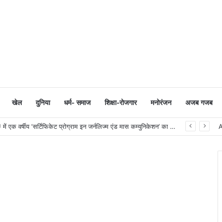
खेल
दुनिया
धर्म- समाज
शिक्षा-रोजगार
मनोरंजन
अजब गजब
सूरत का गौरव: AM/NS India के हज़ीरा प्लान्ट में निर्मित स्टील से सुसज्जित भारतीय नौसेना का नवीनतम युद्धोपात INS मालवण