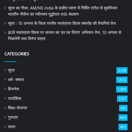
सूरत का गौरव: AM/NS India के हज़ीरा प्लान्ट में निर्मित स्टील से सुसज्जित
भारतीय नौसेना का नवीनतम युद्धोपात INS मालवण
सूरत : 15 अगस्त के जिला स्तरीय स्वतंत्रता दिवस समारोह की तैयारियां तेज
80वें स्वतंत्रता दिवस पर भाजपा का ‘हर घर तिरंगा’ अभियान तेज, 10 अगस्त से
निकलेगी भव्य तिरंगा यात्रा
CATEGORIES
सूरत
3,138
धर्म- समाज
1,572
बिजनेस
1,350
प्रादेशिक
1,157
शिक्षा-रोजगार
941
गुजरात
693
भारत
452