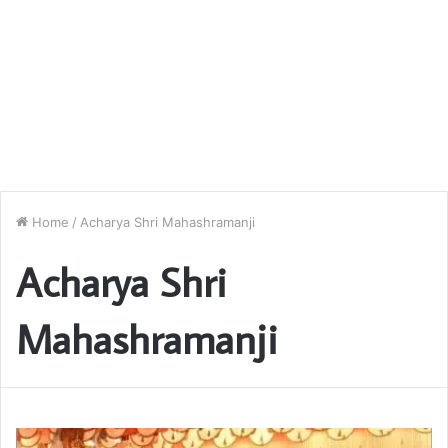
Home
/
Acharya Shri Mahashramanji
Acharya Shri
Mahashramanji