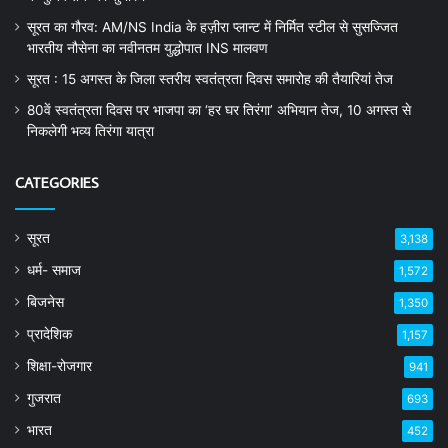
सूरत का गौरव: AM/NS India के हज़ीरा प्लान्ट में निर्मित स्टील से सुसज्जित
भारतीय नौसेना का नवीनतम युद्धोपात INS मालवण
सूरत : 15 अगस्त के जिला स्तरीय स्वतंत्रता दिवस समारोह की तैयारियां तेज
80वें स्वतंत्रता दिवस पर भाजपा का ‘हर घर तिरंगा’ अभियान तेज, 10 अगस्त से
निकलेगी भव्य तिरंगा यात्रा
CATEGORIES
सूरत
3,138
धर्म- समाज
1,572
बिजनेस
1,350
प्रादेशिक
1,157
शिक्षा-रोजगार
941
गुजरात
693
भारत
452