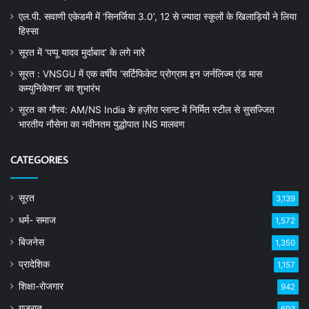
एल.पी. सवाणी एकेडमी में ‘सिनर्जिया 3.0’, 12 से ज्यादा स्कूलों के खिलाड़ियों ने लिया
हिस्सा
सूरत में ‘पप्पू यादव मुर्दाबाद’ के लगे नारे
सूरत : VNSGU में एक वर्षीय ‘सर्टिफिकेट प्रोग्राम इन जर्नलिज्म एंड मास
कम्युनिकेशन’ का शुभारंभ
सूरत का गौरव: AM/NS India के हज़ीरा प्लान्ट में निर्मित स्टील से सुसज्जित
भारतीय नौसेना का नवीनतम युद्धोपात INS मालवण
CATEGORIES
सूरत
3,139
धर्म- समाज
1,572
बिजनेस
1,350
प्रादेशिक
1,157
शिक्षा-रोजगार
942
गुजरात
693