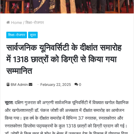
Home
/
शिक्षा-रोजगार
शिक्षा-रोजगार
सूरत
सार्वजनिक यूनिवर्सिटी के दीक्षांत समारोह
में 1318 छात्रों को डिग्री से किया गया
सम्मानित
BM Admin
S
February 22, 2025
0
e
n
सूरत:
दक्षिण गुजरात की अग्रणी सार्वजनिक यूनिवर्सिटी में विख्यात खगोल वैज्ञानिक
d
और खगोलशास्त्री डॉ. पंकज जोशी की अध्यक्षता में दीक्षांत समारोह का आयोजन
a
किया गया। इस वर्ष के दीक्षांत समारोह में विभिन्न 37 स्नातक, स्नातकोत्तर और
n
स्नातकोत्तर डिप्लोमा पाठ्यक्रमों के कुल 1318 छात्रों को डिग्री प्रदान की गई।
e
डॉ. जोशी ने किस तरह से शोध के क्षेत्र में उतरकर देश के विकास में योगदान दिया