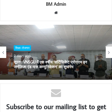
BM Admin
W
e
b
s
i
t
बिजनेस
e
2 days ago
शिक्षा-रोजगार
2 days ago
सूरत का गौरव: AM/NS India के हज़ीरा प्लान्ट में निर्मित
स्टील से सुसज्जित भारतीय नौसेना का नवीनतम युद्धोपात INS
मालवण
सूरत : VNSGU में एक वर्षीय ‘सर्टिफिकेट प्रोग्राम इन
जर्नलिज्म एंड मास कम्युनिकेशन’ का शुभारंभ
Subscribe to our mailing list to get