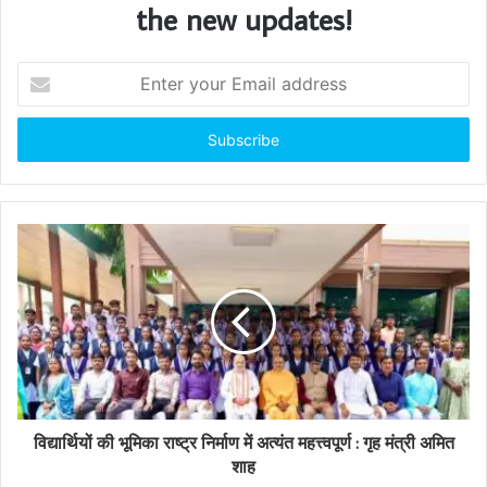
the new updates!
E
n
t
e
r
y
o
u
r
E
m
a
i
l
a
d
d
विद्यार्थियों की भूमिका राष्ट्र निर्माण में अत्यंत महत्त्वपूर्ण : गृह मंत्री अमित
r
शाह
e