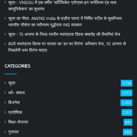
सूरत : VNSGU में एक वर्षीय ‘सर्टिफिकेट प्रोग्राम इन जर्नलिज्म एंड मास
कम्युनिकेशन’ का शुभारंभ
सूरत का गौरव: AM/NS India के हज़ीरा प्लान्ट में निर्मित स्टील से सुसज्जित
भारतीय नौसेना का नवीनतम युद्धोपात INS मालवण
सूरत : 15 अगस्त के जिला स्तरीय स्वतंत्रता दिवस समारोह की तैयारियां तेज
80वें स्वतंत्रता दिवस पर भाजपा का ‘हर घर तिरंगा’ अभियान तेज, 10 अगस्त से
निकलेगी भव्य तिरंगा यात्रा
CATEGORIES
सूरत
3,138
धर्म- समाज
1,572
बिजनेस
1,350
प्रादेशिक
1,157
शिक्षा-रोजगार
941
गुजरात
693