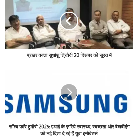
r
E
m
a
i
l
a
d
d
प्रखर वक्ता सुधांशु त्रिवेदी 20 दिसंबर को सूरत में
r
e
s
s
सॉल्व फॉर टुमौरो 2025: एआई के ज़रिये स्वास्थ्य, स्वच्छता और वेलबीइंग
को नई दिशा दे रहे हैं युवा इनोवेटर्स