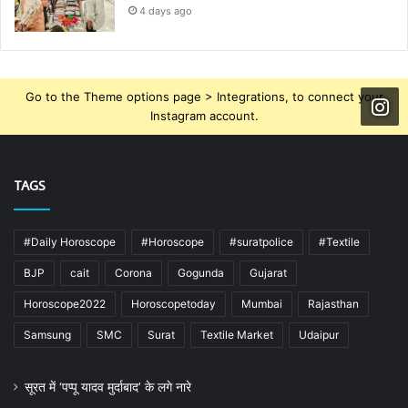
4 days ago
Go to the Theme options page > Integrations, to connect your
Instagram account.
TAGS
#Daily Horoscope
#Horoscope
#suratpolice
#Textile
BJP
cait
Corona
Gogunda
Gujarat
Horoscope2022
Horoscopetoday
Mumbai
Rajasthan
Samsung
SMC
Surat
Textile Market
Udaipur
सूरत में ‘पप्पू यादव मुर्दाबाद’ के लगे नारे