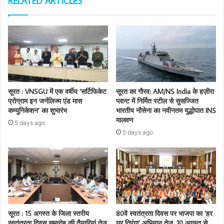
RELATED ARTICLES
सूरत : VNSGU में एक वर्षीय ‘सर्टिफिकेट
सूरत का गौरव: AM/NS India के हज़ीरा
प्रोग्राम इन जर्नलिज्म एंड मास
प्लान्ट में निर्मित स्टील से सुसज्जित
कम्युनिकेशन’ का शुभारंभ
भारतीय नौसेना का नवीनतम युद्धोपात INS
मालवण
5 days ago
5 days ago
सूरत : 15 अगस्त के जिला स्तरीय
80वें स्वतंत्रता दिवस पर भाजपा का ‘हर
स्वतंत्रता दिवस समारोह की तैयारियां तेज
घर तिरंगा’ अभियान तेज, 10 अगस्त से