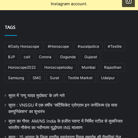
Instagram account.
TAGS
#Daily Horoscope
#Horoscope
#suratpolice
#Textile
BJP
cait
Corona
Gogunda
Gujarat
Horoscope2022
Horoscopetoday
Mumbai
Rajasthan
Samsung
SMC
Surat
Textile Market
Udaipur
सूरत में ‘पप्पू यादव मुर्दाबाद’ के लगे नारे
सूरत : VNSGU में एक वर्षीय ‘सर्टिफिकेट प्रोग्राम इन जर्नलिज्म एंड मास
कम्युनिकेशन’ का शुभारंभ
सूरत का गौरव: AM/NS India के हज़ीरा प्लान्ट में निर्मित स्टील से सुसज्जित
भारतीय नौसेना का नवीनतम युद्धोपात INS मालवण
सूरत : 15 अगस्त के जिला स्तरीय स्वतंत्रता दिवस समारोह की तैयारियां तेज