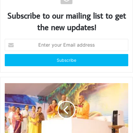
Subscribe to our mailing list to get
the new updates!
E
n
t
e
r
y
o
u
r
E
m
a
i
l
a