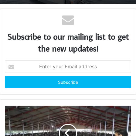
Subscribe to our mailing list to get
the new updates!
E
n
t
e
r
y
o
u
r
E
m
a