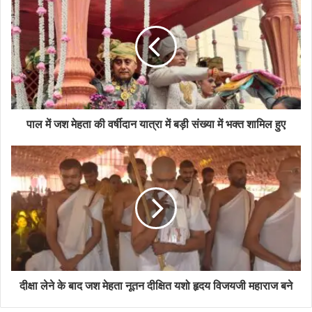
r
E
m
a
i
l
a
d
d
पाल में जश मेहता की वर्षीदान यात्रा में बड़ी संख्या में भक्त शामिल हुए
r
e
s
s
दीक्षा लेने के बाद जश मेहता नूतन दीक्षित यशो हृदय विजयजी महाराज बने