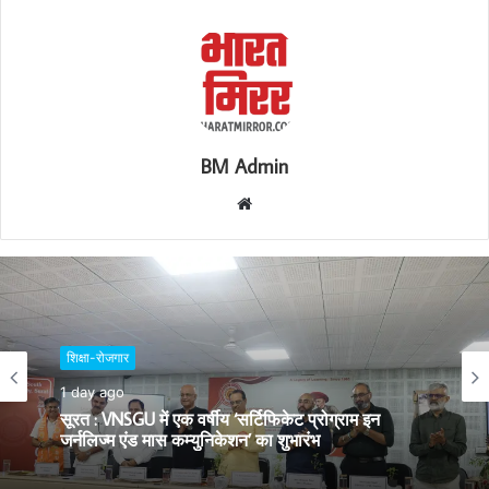
BM Admin
W
e
b
s
i
t
शिक्षा-रोजगार
e
1 day ago
सूरत : VNSGU में एक वर्षीय ‘सर्टिफिकेट प्रोग्राम इन
जर्नलिज्म एंड मास कम्युनिकेशन’ का शुभारंभ