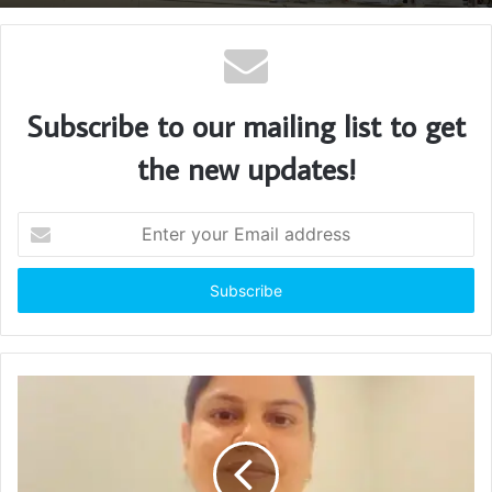
Subscribe to our mailing list to get
the new updates!
E
n
t
e
r
y
o
u
r
E
m
a