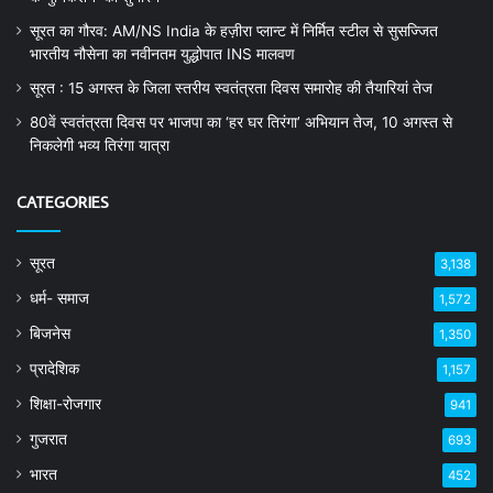
सूरत का गौरव: AM/NS India के हज़ीरा प्लान्ट में निर्मित स्टील से सुसज्जित
भारतीय नौसेना का नवीनतम युद्धोपात INS मालवण
सूरत : 15 अगस्त के जिला स्तरीय स्वतंत्रता दिवस समारोह की तैयारियां तेज
80वें स्वतंत्रता दिवस पर भाजपा का ‘हर घर तिरंगा’ अभियान तेज, 10 अगस्त से
निकलेगी भव्य तिरंगा यात्रा
CATEGORIES
सूरत
3,138
धर्म- समाज
1,572
बिजनेस
1,350
प्रादेशिक
1,157
शिक्षा-रोजगार
941
गुजरात
693
भारत
452