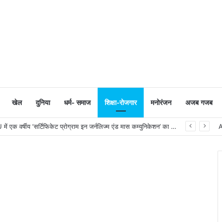
खेल
दुनिया
धर्म- समाज
शिक्षा-रोजगार
मनोरंजन
अजब गजब
सूरत : VNSGU में एक वर्षीय ‘सर्टिफिकेट प्रोग्राम इन जर्नलिज्म एंड मास कम्युनिकेशन’ का शुभारंभ