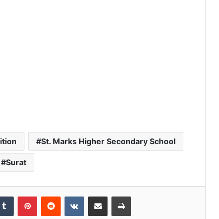
ition
St. Marks Higher Secondary School
Surat
Tumblr
Pinterest
Reddit
VKontakte
Share via Email
Print