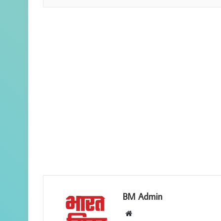
BM Admin
W