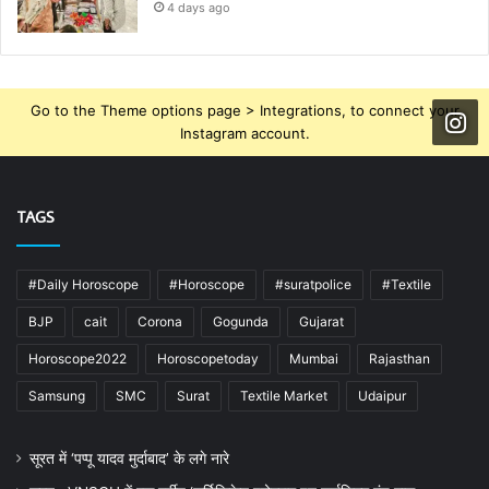
4 days ago
Go to the Theme options page > Integrations, to connect your
Instagram account.
TAGS
#Daily Horoscope
#Horoscope
#suratpolice
#Textile
BJP
cait
Corona
Gogunda
Gujarat
Horoscope2022
Horoscopetoday
Mumbai
Rajasthan
Samsung
SMC
Surat
Textile Market
Udaipur
सूरत में ‘पप्पू यादव मुर्दाबाद’ के लगे नारे