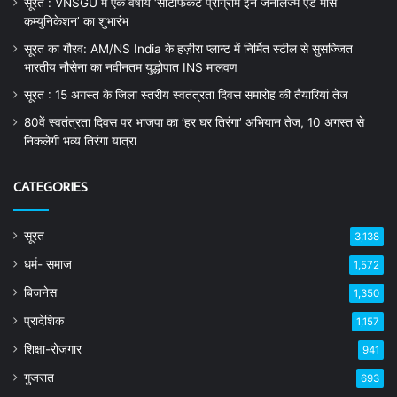
सूरत : VNSGU में एक वर्षीय ‘सर्टिफिकेट प्रोग्राम इन जर्नलिज्म एंड मास
कम्युनिकेशन’ का शुभारंभ
सूरत का गौरव: AM/NS India के हज़ीरा प्लान्ट में निर्मित स्टील से सुसज्जित
भारतीय नौसेना का नवीनतम युद्धोपात INS मालवण
सूरत : 15 अगस्त के जिला स्तरीय स्वतंत्रता दिवस समारोह की तैयारियां तेज
80वें स्वतंत्रता दिवस पर भाजपा का ‘हर घर तिरंगा’ अभियान तेज, 10 अगस्त से
निकलेगी भव्य तिरंगा यात्रा
CATEGORIES
सूरत
3,138
धर्म- समाज
1,572
बिजनेस
1,350
प्रादेशिक
1,157
शिक्षा-रोजगार
941
गुजरात
693