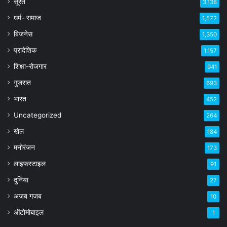
सूरत
3,138
धर्म- समाज
1,572
बिजनेस
1,350
प्रादेशिक
1,157
शिक्षा-रोजगार
941
गुजरात
693
भारत
452
Uncategorized
264
खेल
184
मनोरंजन
173
लाइफस्टाइल
91
दुनिया
27
अजब गजब
10
ऑटोमोबाइल
1