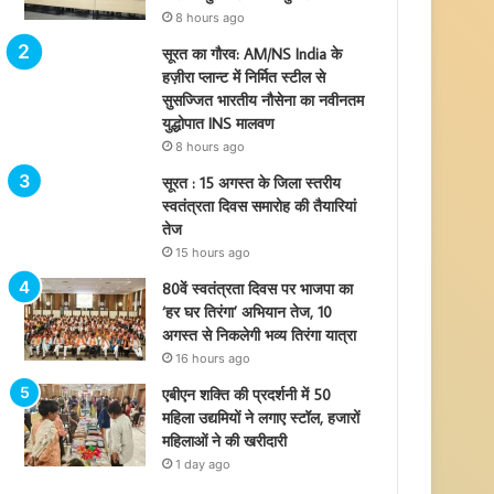
8 hours ago
सूरत का गौरव: AM/NS India के
हज़ीरा प्लान्ट में निर्मित स्टील से
सुसज्जित भारतीय नौसेना का नवीनतम
युद्धोपात INS मालवण
8 hours ago
सूरत : 15 अगस्त के जिला स्तरीय
स्वतंत्रता दिवस समारोह की तैयारियां
तेज
15 hours ago
80वें स्वतंत्रता दिवस पर भाजपा का
‘हर घर तिरंगा’ अभियान तेज, 10
अगस्त से निकलेगी भव्य तिरंगा यात्रा
16 hours ago
एबीएन शक्ति की प्रदर्शनी में 50
महिला उद्यमियों ने लगाए स्टॉल, हजारों
महिलाओं ने की खरीदारी
1 day ago