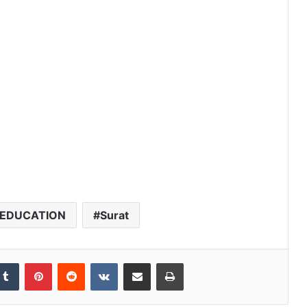
 EDUCATION
Surat
Tumblr
Pinterest
Reddit
VKontakte
Share via Email
Print