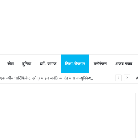
खेल
दुनिया
धर्म- समाज
शिक्षा-रोजगार
मनोरंजन
अजब गजब
 वर्षीय ‘सर्टिफिकेट प्रोग्राम इन जर्नलिज्म एंड मास कम्युनिकेशन’ का शुभारंभ