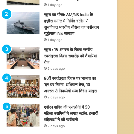
1 day ago
सूरत का गौरव: AM/NS India के
हज़ीरा प्लान्ट में निर्मित स्टील से
सुसज्जित भारतीय नौसेना का नवीनतम
युद्धोपात INS मालवण
1 day ago
सूरत : 15 अगस्त के जिला स्तरीय
स्वतंत्रता दिवस समारोह की तैयारियां
तेज
2 days ago
80वें स्वतंत्रता दिवस पर भाजपा का
‘हर घर तिरंगा’ अभियान तेज, 10
अगस्त से निकलेगी भव्य तिरंगा यात्रा
2 days ago
एबीएन शक्ति की प्रदर्शनी में 50
महिला उद्यमियों ने लगाए स्टॉल, हजारों
महिलाओं ने की खरीदारी
2 days ago