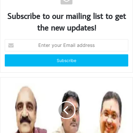
Subscribe to our mailing list to get
the new updates!
E
n
t
e
r
y
o
u
r
E
m
a
i
l
a