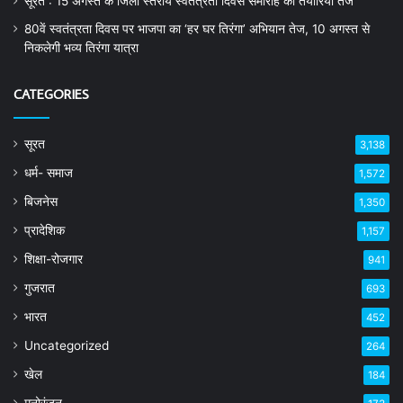
सूरत : 15 अगस्त के जिला स्तरीय स्वतंत्रता दिवस समारोह की तैयारियां तेज
80वें स्वतंत्रता दिवस पर भाजपा का ‘हर घर तिरंगा’ अभियान तेज, 10 अगस्त से
निकलेगी भव्य तिरंगा यात्रा
CATEGORIES
सूरत
3,138
धर्म- समाज
1,572
बिजनेस
1,350
प्रादेशिक
1,157
शिक्षा-रोजगार
941
गुजरात
693
भारत
452
Uncategorized
264
खेल
184
मनोरंजन