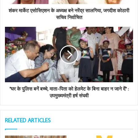
d
d
शंकर मार्केट एसोसिएशन के अध्यक्ष बने नरेंद्र सालगिया, जगदीश कोठारी
r
सचिव निर्वाचित
e
s
s
"घर के पुलिस बनें बच्चे, माता-पिता को हेलमेट के बिना बाहर न जाने दें" :
उपमुख्यमंत्री हर्ष संघवी
RELATED ARTICLES