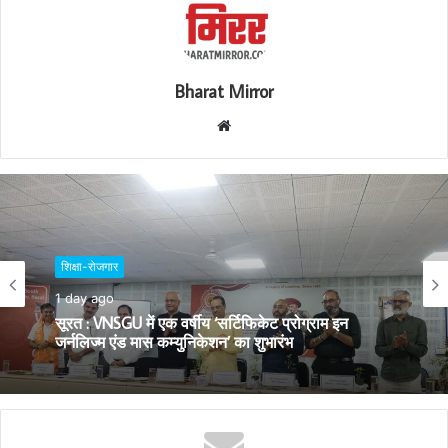
Bharat Mirror
W
e
b
s
i
t
शिक्षा-रोजगार
e
1 day ago
सूरत : VNSGU में एक वर्षीय ‘सर्टिफिकेट प्रोग्राम इन
जर्नलिज्म एंड मास कम्युनिकेशन’ का शुभारंभ