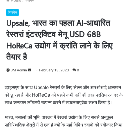
Home
/
बिजनेस
बिजनेस
Upsale, भारत का पहला AI-आधारित
रेस्तरां इंटरएक्टिव मेनू USD 68B
HoReCa उद्योग में क्रांति लाने के लिए
तैयार है
BM Admin
S
February 13, 2023
0
e
n
व्हाट्सएप के साथ Upsale रेस्त्रां के लिए सेल्स और आरओआई आसमान
d
को छू रहा है और HoReCa को पहले कभी नहीं की तरह प्रतिधारण दर के
a
साथ कस्टमर लॉयल्टी उत्पन्न करने में सफलतापूर्वक सक्षम किया है।
n
e
भारत, मसालों की भूमि, वास्तव में रेस्तरां उद्योग के लिए सबसे अनुकूल
m
पारिस्थितिक क्षेत्रों में से एक है क्योंकि यहाँ विविध स्वादों को स्वीकार किया
a