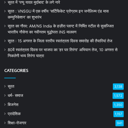
सूरत में ‘पप्पू यादव मुर्दाबाद’ के लगे नारे
सूरत : VNSGU में एक वर्षीय ‘सर्टिफिकेट प्रोग्राम इन जर्नलिज्म एंड मास
कम्युनिकेशन’ का शुभारंभ
सूरत का गौरव: AM/NS India के हज़ीरा प्लान्ट में निर्मित स्टील से सुसज्जित
भारतीय नौसेना का नवीनतम युद्धोपात INS मालवण
सूरत : 15 अगस्त के जिला स्तरीय स्वतंत्रता दिवस समारोह की तैयारियां तेज
80वें स्वतंत्रता दिवस पर भाजपा का ‘हर घर तिरंगा’ अभियान तेज, 10 अगस्त से
निकलेगी भव्य तिरंगा यात्रा
CATEGORIES
सूरत
3,138
धर्म- समाज
1,572
बिजनेस
1,350
प्रादेशिक
1,157
शिक्षा-रोजगार
941