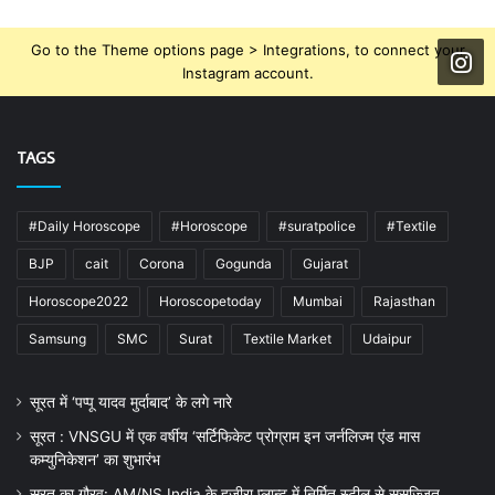
Go to the Theme options page > Integrations, to connect your
Instagram account.
TAGS
#Daily Horoscope
#Horoscope
#suratpolice
#Textile
BJP
cait
Corona
Gogunda
Gujarat
Horoscope2022
Horoscopetoday
Mumbai
Rajasthan
Samsung
SMC
Surat
Textile Market
Udaipur
सूरत में ‘पप्पू यादव मुर्दाबाद’ के लगे नारे
सूरत : VNSGU में एक वर्षीय ‘सर्टिफिकेट प्रोग्राम इन जर्नलिज्म एंड मास
कम्युनिकेशन’ का शुभारंभ
सूरत का गौरव: AM/NS India के हज़ीरा प्लान्ट में निर्मित स्टील से सुसज्जित