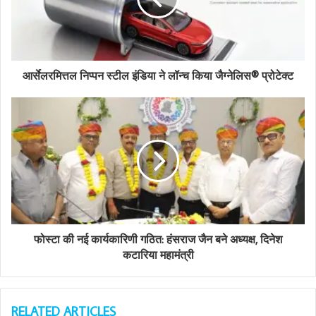
i
l
a
d
d
आर्सेलरमित्तल निप्पन स्टील इंडिया ने लॉन्च किया जैग्नेलिस® प्रोटेक्ट
r
e
s
s
फोस्टा की नई कार्यकारिणी गठित: हंसराज जैन बने अध्यक्ष, दिनेश
कटारिया महामंत्री
RELATED ARTICLES