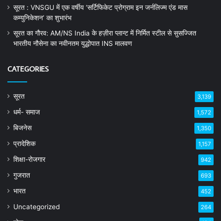
सूरत : VNSGU में एक वर्षीय ‘सर्टिफिकेट प्रोग्राम इन जर्नलिज्म एंड मास
कम्युनिकेशन’ का शुभारंभ
सूरत का गौरव: AM/NS India के हज़ीरा प्लान्ट में निर्मित स्टील से सुसज्जित
भारतीय नौसेना का नवीनतम युद्धोपात INS मालवण
CATEGORIES
सूरत
3,139
धर्म- समाज
1,572
बिजनेस
1,350
प्रादेशिक
1,157
शिक्षा-रोजगार
942
गुजरात
693
भारत
452
Uncategorized
264