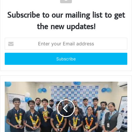
Subscribe to our mailing list to get
the new updates!
E
n
t
e
r
y
o
u
r
E
m
a
i
l
a