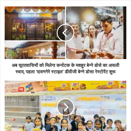
o
u
r
E
m
a
i
l
a
d
d
अब सूरतवासियों को मिलेगा कर्नाटक के मशहूर बेन्ने डोसे का असली
r
स्वाद, पहला ‘दावणगेरे स्टाइल’ डीवीजी बेन्ने डोसा रेस्टोरेंट शुरू
e
s
s