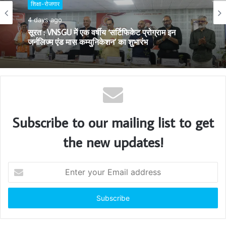
शिक्षा-रोजगार
e
4 days ago
सूरत : VNSGU में एक वर्षीय ‘सर्टिफिकेट प्रोग्राम इन
जर्नलिज्म एंड मास कम्युनिकेशन’ का शुभारंभ
Subscribe to our mailing list to get
the new updates!
E
n
t
e
r
y