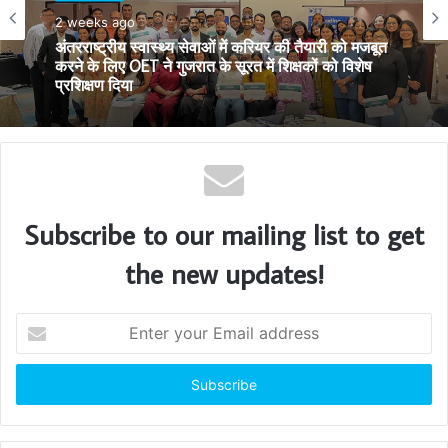
e
शिक्षा-रोजगार
शिक्षा-रोजगार
2 weeks ago
2 weeks ago
द रेडियंट वर्ल्ड स्कूल में गोजु रियो ओकिनावनकान स्टेट कराटे
चैंपियनशिप 2026 का भव्य आयोजन
अंतरराष्ट्रीय स्वास्थ्य सेवाओं में करियर की तैयारी को मजबूत
करने के लिए OET ने गुजरात के सूरत में शिक्षकों को विशेष
प्रशिक्षण दिया
Subscribe to our mailing list to get
the new updates!
E
n
t
e
r
y