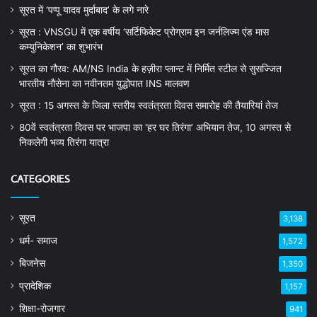
सूरत में ‘पप्पू यादव मुर्दाबाद’ के लगे नारे
सूरत : VNSGU में एक वर्षीय ‘सर्टिफिकेट प्रोग्राम इन जर्नलिज्म एंड मास
कम्युनिकेशन’ का शुभारंभ
सूरत का गौरव: AM/NS India के हज़ीरा प्लान्ट में निर्मित स्टील से सुसज्जित
भारतीय नौसेना का नवीनतम युद्धोपात INS मालवण
सूरत : 15 अगस्त के जिला स्तरीय स्वतंत्रता दिवस समारोह की तैयारियां तेज
80वें स्वतंत्रता दिवस पर भाजपा का ‘हर घर तिरंगा’ अभियान तेज, 10 अगस्त से
निकलेगी भव्य तिरंगा यात्रा
CATEGORIES
सूरत
3,138
धर्म- समाज
1,572
बिजनेस
1,350
प्रादेशिक
1,157
शिक्षा-रोजगार
941