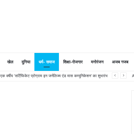
खेल
दुनिया
धर्म- समाज
शिक्षा-रोजगार
मनोरंजन
अजब गजब
सूरत का गौरव: AM/NS India के हज़ीरा प्लान्ट में निर्मित स्टील से सुसज्जित भारतीय नौसेना का नवीनतम युद्धोपात INS मालवण